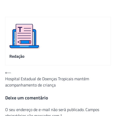
Redação
Navegação
⟵
Hospital Estadual de Doenças Tropicais mantém
de
acompanhamento de criança
Post
Deixe um comentário
O seu endereço de e-mail não será publicado.
Campos
obrigatórios são marcados com
*