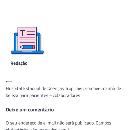
Redação
Navegação
⟵
Hospital Estadual de Doenças Tropicais promove manhã de
de
beleza para pacientes e colaboradores
Post
Deixe um comentário
O seu endereço de e-mail não será publicado.
Campos
obrigatórios são marcados com
*