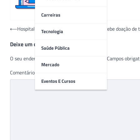
Carreiras
Navegação
⟵
Hospital Estadual de Doenças Tropicais recebe doação de 
Tecnologia
de
Deixe um comentário
Post
Saúde Pública
O seu endereço de e-mail não será publicado.
Campos obrigat
Mercado
Comentário
*
Eventos E Cursos