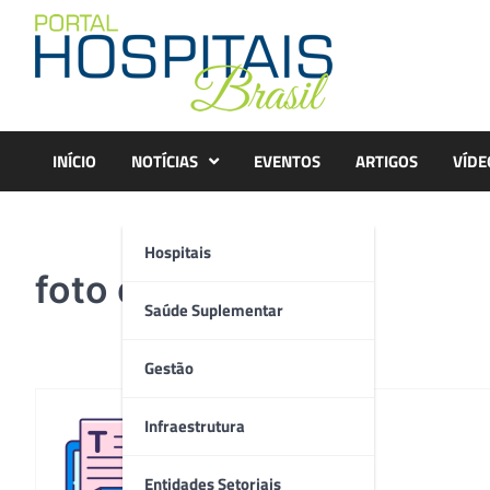
Skip
to
content
INÍCIO
NOTÍCIAS
EVENTOS
ARTIGOS
VÍDE
Hospitais
foto divulgação (2)
Saúde Suplementar
Gestão
Infraestrutura
Redação
Entidades Setoriais