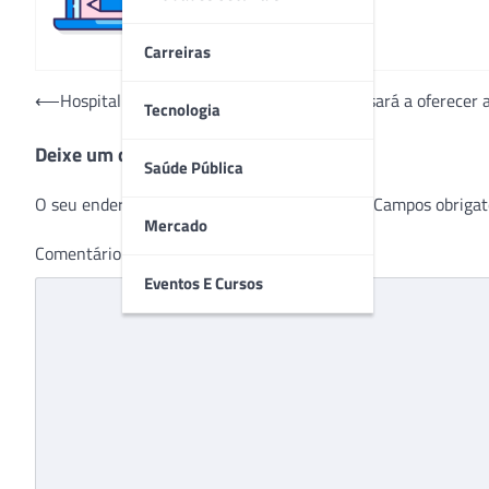
Carreiras
Navegação
⟵
Hospital Estadual de Franco da Rocha passará a oferecer
Tecnologia
de
Deixe um comentário
Post
Saúde Pública
O seu endereço de e-mail não será publicado.
Campos obrigat
Mercado
Comentário
*
Eventos E Cursos