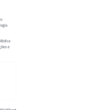
 o
logia
Médica
ções e
 anuais
⟶