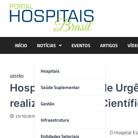
Skip
to
content
INÍCIO
NOTÍCIAS
EVENTOS
ARTIGOS
VÍDE
Hospitais
GESTÃO
Hospital Estadual de Urg
Saúde Suplementar
realiza 1ª Semana Científ
Gestão
23/10/2018
Infraestrutura
O Hospital Es
Entidades Setoriais