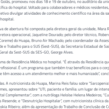
Goiás, promoveu nos dias 18 e 19 de outubro, no auditório da uni
fica do hospital. Voltado para colaboradores e médicos residentes
etivo divulgar atividades de conhecimento científico na área da s
hospital.
va de abertura foi composta pela diretora geral da unidade, Mara 
iretora operacional, Jaqueline Dourado; pelo diretor técnico, Rober
(Coreme) do Huapa, Bruno Air Machado; pelo coordenador da Asses
 e Trabalho para o SUS (Sest-SUS), da Secretaria Estadual de Sa
a Geral da Sest-SUS da SES-GO, George Alves.
ama de Residência Médica no hospital. “É através da Residência q
issional. É um programa que também traz benefícios para o corpo
que têm acesso a um atendimento melhor e mais humanizado”, concl
as. A nutricionista do Huapa, Marina Reis falou sobre “Sarcopenia”.
mes, apresentou sobre “UTI, paciente e família: um lugar de intens
ental Complementar”, com a nutróloga Heloíse Helena Medeiros; “Cu
Resende; e “Desnutrição Hospitalar”, com nutricionista clínica da
áskia Ribeiro; além da apresentação do Trabalho de Conclusão de C