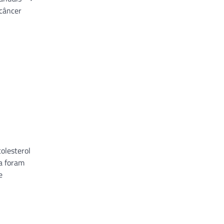
 câncer
olesterol
na foram
e