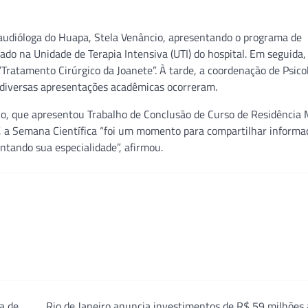
noaudióloga do Huapa, Stela Venâncio, apresentando o programa de
do na Unidade de Terapia Intensiva (UTI) do hospital. Em seguida,
Tratamento Cirúrgico da Joanete”. À tarde, a coordenação de Psico
 diversas apresentações acadêmicas ocorreram.
ko, que apresentou Trabalho de Conclusão de Curso de Residência 
)”, a Semana Científica “foi um momento para compartilhar informa
tando sua especialidade”, afirmou.
a de
Rio de Janeiro anuncia investimentos de R$ 59 milhões