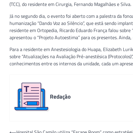
(TCC), do residente em Cirurgia, Fernando Magalhães e Silva.
Já no segundo dia, o evento foi aberto com a palestra da fo
humanização “Dando Voz ao Silêncio”, que está sendo implanta
residente em Ortopedia, Ricardo Eduardo França falou sobre “
apresentou o “Projeto Autoestima” para os presentes. Ainda,
Para a residente em Anestesiologia do Huapa, Elizabeth Luri
sobre “Atualizações na Avaliação Pré-anestésica (Protocolos
conhecimentos entre os internos da unidade, cada um apresen
Redação
Navegação
⟵
Hospital São Camilo utiliza “Escape Room” como estratégi