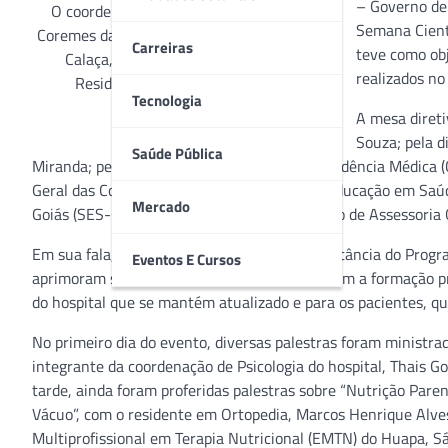
– Governo de 
O coordenador da Assessoria Geral das
Semana Cientí
Coremes da Sest-SUS, da SES-GO, Belchor
Carreiras
teve como obj
Calaça, fala sobre a importância da
realizados no 
Residência Médica em hospitais
Tecnologia
A mesa direti
Souza; pela d
Saúde Pública
Miranda; pelo presidente da Comissão de Residência Médica 
Geral das Coremes da Superintendência de Educação em Saúde
Mercado
Goiás (SES-GO), Belchor Calaça; e pelo técnico de Assessori
Em sua fala, Belchor Calaça destacou a importância do Progr
Eventos E Cursos
aprimoram seus conhecimentos e incrementam a formação prof
do hospital que se mantém atualizado e para os pacientes, 
No primeiro dia do evento, diversas palestras foram ministrad
integrante da coordenação de Psicologia do hospital, Thais Go
tarde, ainda foram proferidas palestras sobre “Nutrição Par
Vácuo”, com o residente em Ortopedia, Marcos Henrique Alves 
Multiprofissional em Terapia Nutricional (EMTN) do Huapa, S