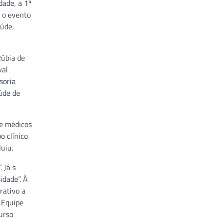
dade, a 1ª
, o evento
aúde,
Rúbia de
val
soria
úde de
ue médicos
 clínico
uiu.
 Já s
idade”. À
rativo a
 Equipe
urso