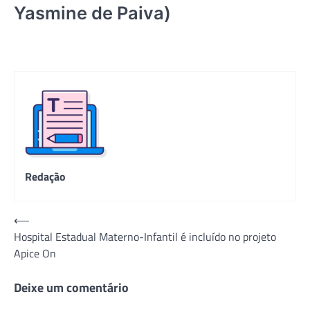
Yasmine de Paiva)
Redação
Navegação
⟵
Hospital Estadual Materno-Infantil é incluído no projeto
de
Apice On
Post
Deixe um comentário