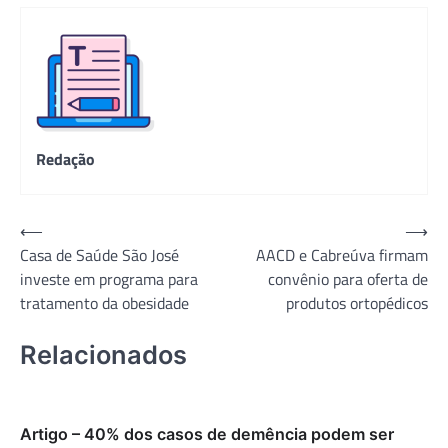
Redação
Navegação
⟵
⟶
Casa de Saúde São José
AACD e Cabreúva firmam
de
investe em programa para
convênio para oferta de
Post
tratamento da obesidade
produtos ortopédicos
Relacionados
Artigo – 40% dos casos de demência podem ser