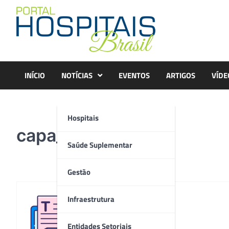
Skip
to
content
INÍCIO
NOTÍCIAS
EVENTOS
ARTIGOS
VÍDE
Hospitais
capa_livro
Saúde Suplementar
Gestão
Infraestrutura
Redação
Entidades Setoriais