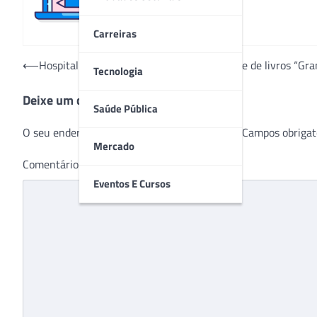
Carreiras
Navegação
⟵
Hospital INC faz lançamento digital da série de livros “G
Tecnologia
de
Deixe um comentário
Post
Saúde Pública
O seu endereço de e-mail não será publicado.
Campos obrigat
Mercado
Comentário
*
Eventos E Cursos