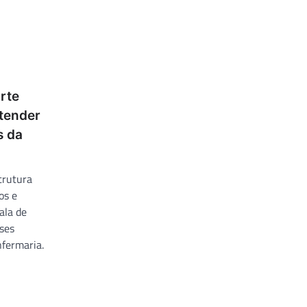
rte
atender
s da
trutura
os e
ala de
ises
nfermaria.