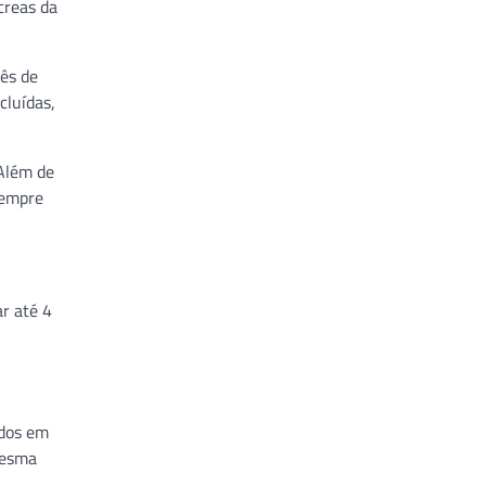
creas da
tês de
cluídas,
 Além de
sempre
r até 4
ídos em
mesma