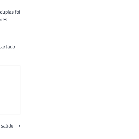
duplas foi
ores
cartado
e saúde
⟶