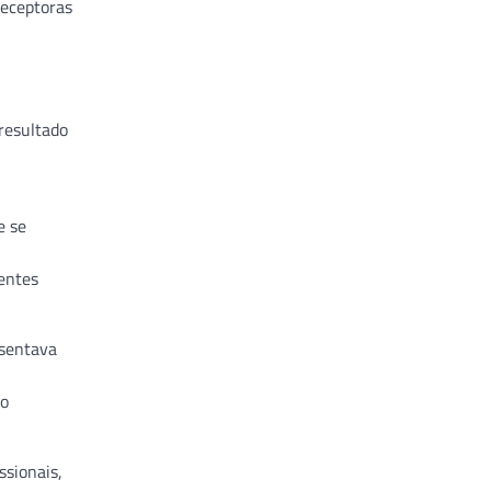
receptoras
 resultado
e se
ientes
esentava
ão
ssionais,