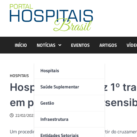
Skip
to
content
INÍCIO
NOTÍCIAS
EVENTOS
ARTIGOS
VÍDE
Hospitais
HOSPITAIS
Hospital Leforte faz 1º t
Saúde Suplementar
em pacientes hipersensib
Gestão
22/02/2023
Infraestrutura
Um procedimento inédito no Brasil, feito a partir do cruzame
Entidades Setoriais