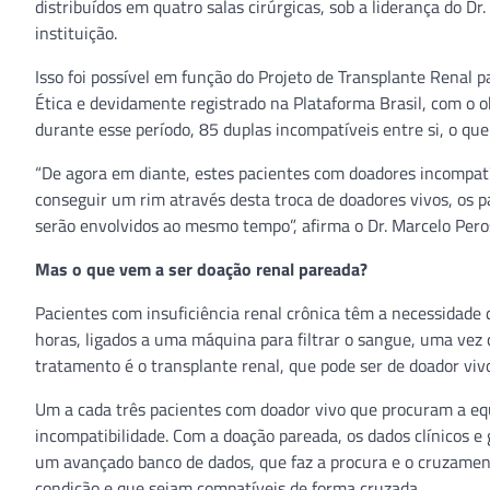
distribuídos em quatro salas cirúrgicas, sob a liderança do D
instituição.
Isso foi possível em função do Projeto de Transplante Renal p
Ética e devidamente registrado na Plataforma Brasil, com o o
durante esse período, 85 duplas incompatíveis entre si, o que
“De agora em diante, estes pacientes com doadores incompatí
conseguir um rim através desta troca de doadores vivos, os 
serão envolvidos ao mesmo tempo”, afirma o Dr. Marcelo Pero
Mas o que vem a ser doação renal pareada?
Pacientes com insuficiência renal crônica têm a necessidade
horas, ligados a uma máquina para filtrar o sangue, uma vez 
tratamento é o transplante renal, que pode ser de doador vivo
Um a cada três pacientes com doador vivo que procuram a equ
incompatibilidade. Com a doação pareada, os dados clínicos e
um avançado banco de dados, que faz a procura e o cruzame
condição e que sejam compatíveis de forma cruzada.