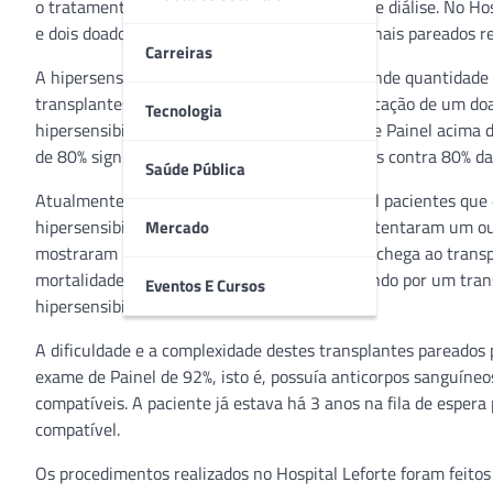
o tratamento de pacientes com necessidade de diálise. No Hos
e dois doadores passaram por transplantes renais pareados re
Carreiras
A hipersensibilização é caracterizada pela grande quantidade
transplantes prévios, o que dificulta a identificação de um d
Tecnologia
hipersensibilizado quando apresenta exame de Painel acima de
de 80% significa que o paciente terá anticorpos contra 80% 
Saúde Pública
Atualmente, cerca de 5 mil dos mais de 32 mil pacientes que
hipersensibilização. Muitas dessas pessoas já tentaram um o
Mercado
mostraram incompatíveis. Uma minoria deles chega ao transpla
mortalidade de pacientes em diálise, aguardando por um trans
Eventos E Cursos
hipersensibilizados.
A dificuldade e a complexidade destes transplantes pareados
exame de Painel de 92%, isto é, possuía anticorpos sanguíne
compatíveis. A paciente já estava há 3 anos na fila de esper
compatível.
Os procedimentos realizados no Hospital Leforte foram feitos