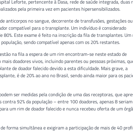
pital Leforte, pertencente à Dasa, rede de saúde integrada, duas 
alizados pela primeira vez em pacientes hipersensibilizados.
 de anticorpos no sangue, decorrente de transfusões, gestações ou
oador compatível para o transplante. Um indivíduo é considerado
 80%. Este exame é feito na inscrição da fila de transplantes. Um
da população, sendo compatível apenas com os 20% restantes.
 estão na fila a espera de um rim encontram-se neste estado de
u mais doadores vivos, incluindo parentes ou pessoas próximas, qu
nte de doador falecido devido a esta dificuldade. Mais grave, a
plante, é de 20% ao ano no Brasil, sendo ainda maior para os pac
 podem ser medidas pela condição de uma das receptoras, que apr
os contra 92% da população – entre 100 doadores, apenas 8 seriam
a para um rim de doador falecido e nunca recebeu oferta de um órg
 de forma simultânea e exigiram a participação de mais de 40 profi