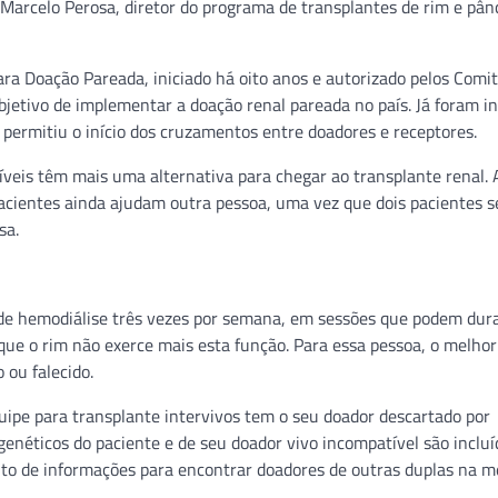
r. Marcelo Perosa, diretor do programa de transplantes de rim e pân
ara Doação Pareada, iniciado há oito anos e autorizado pelos Comi
bjetivo de implementar a doação renal pareada no país. Já foram in
 permitiu o início dos cruzamentos entre doadores e receptores.
veis têm mais uma alternativa para chegar ao transplante renal.
pacientes ainda ajudam outra pessoa, uma vez que dois pacientes 
sa.
 de hemodiálise três vezes por semana, em sessões que podem dura
que o rim não exerce mais esta função. Para essa pessoa, o melhor
 ou falecido.
ipe para transplante intervivos tem o seu doador descartado por
 genéticos do paciente e de seu doador vivo incompatível são inclu
nto de informações para encontrar doadores de outras duplas na 