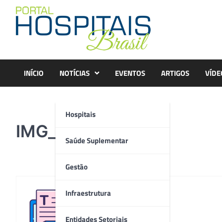
Skip
to
content
INÍCIO
NOTÍCIAS
EVENTOS
ARTIGOS
VÍDE
Hospitais
IMG_8973
Saúde Suplementar
Gestão
Infraestrutura
Redação
Entidades Setoriais