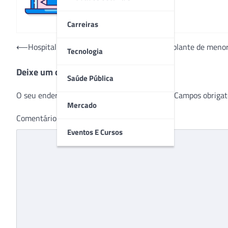
Carreiras
Navegação
⟵
Hospital Mãe de Deus inova ao realizar implante de men
Tecnologia
de
Deixe um comentário
Post
Saúde Pública
O seu endereço de e-mail não será publicado.
Campos obrigat
Mercado
Comentário
*
Eventos E Cursos