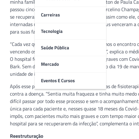
minha família”. Esse é o depoimento de Wenillton de Paula Ca
passou cinco meses internado no Hospital Marcelino Champag
Carreiras
se recuperar das complicações da Covid-19. Assim como ele, 
internadas na instituição devido ao Coronavírus venceram a
Tecnologia
para suas famílias desde o início da pandemia.
“Cada vez que acompanhamos uma alta e vemos o encontro do 
Saúde Pública
vencendo os desafios impostos pela pandemia”, explica o médic
O hospital foi o primeiro a receber pacientes graves com Co
Mercado
Bark. Sem doenças prévias, ele deu entrada no dia 19 de ma
unidade de internação do hospital.
Eventos E Cursos
Após esse período, o médico precisou de 90 dias de fisioterap
contra a doença. “Sentia muita fraqueza e tinha muito medo 
difícil passar por todo esse processo e sem o acompanhamento 
única para cada paciente e, nesses quase 18 meses da Covid-
impôs, com pacientes muito mais graves e com tempo maior d
hospital para se recuperarem da infecção”, complementa o int
Reestruturação