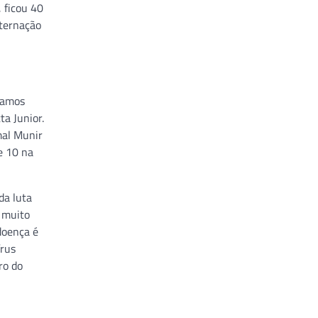
 ficou 40
nternação
tamos
ta Junior.
mal Munir
e 10 na
da luta
 muito
doença é
írus
ro do