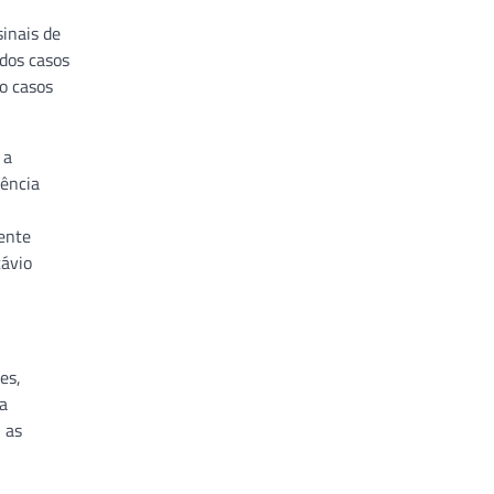
inais de
 dos casos
o casos
 a
iência
mente
távio
es,
 a
 as