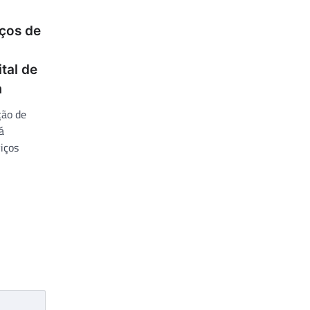
iços de
tal de
m
ção de
á
iços