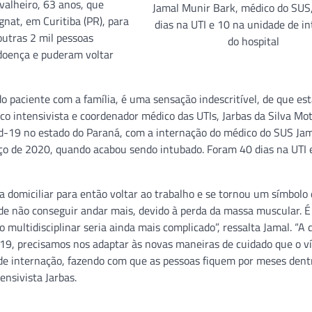
valheiro, 63 anos, que
Jamal Munir Bark, médico do SUS,
nat, em Curitiba (PR), para
dias na UTI e 10 na unidade de i
outras 2 mil pessoas
do hospital
 doença e puderam voltar
paciente com a família, é uma sensação indescritível, de que es
o intensivista e coordenador médico das UTIs, Jarbas da Silva Mot
vid-19 no estado do Paraná, com a internação do médico do SUS Ja
rço de 2020, quando acabou sendo intubado. Foram 40 dias na UTI 
ia domiciliar para então voltar ao trabalho e se tornou um símbolo 
de não conseguir andar mais, devido à perda da massa muscular. É
multidisciplinar seria ainda mais complicado”, ressalta Jamal. “A 
19, precisamos nos adaptar às novas maneiras de cuidado que o v
e internação, fazendo com que as pessoas fiquem por meses dent
ensivista Jarbas.