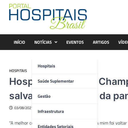
Skip
to
content
INÍCIO
NOTÍCIAS
EVENTOS
ARTIGOS
VÍDE
Hospitais
HOSPITAIS
Hospital Marcelino Champ
Saúde Suplementar
salvas desde início da p
Gestão
03/08/2021
Infraestrutura
“A melhor coisa que aconteceu neste ano para mim foi voltar
Entidades Setoriais