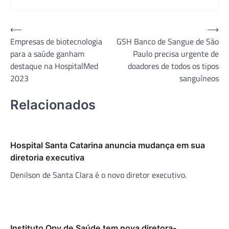
Navegação
⟵
⟶
Empresas de biotecnologia
GSH Banco de Sangue de São
de
para a saúde ganham
Paulo precisa urgente de
Post
destaque na HospitalMed
doadores de todos os tipos
2023
sanguíneos
Relacionados
Hospital Santa Catarina anuncia mudança em sua
diretoria executiva
Denilson de Santa Clara é o novo diretor executivo.
Instituto Opy de Saúde tem nova diretora-