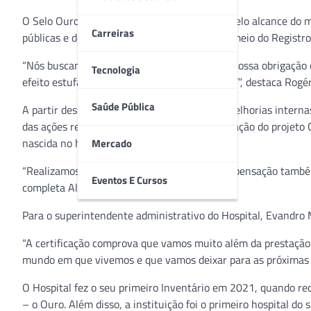
O Selo Ouro atesta o inventário do Hospital pelo alcance do 
Carreiras
públicas e de qualidade para a sociedade por meio do Registr
“Nós buscamos o Selo Ouro todos os anos. É nossa obrigação e
Tecnologia
efeito estufa auditado e certificado pela ABNT”, destaca Rog
Saúde Pública
A partir desse material, a instituição adota melhorias inter
das ações resultantes desse material foi a criação do projeto
nascida no hospital até 2027.
Mercado
“Realizamos ações de neutralização e de compensação também, 
Eventos E Cursos
completa Almeida.
Para o superintendente administrativo do Hospital, Evandro M
“A certificação comprova que vamos muito além da prestação
mundo em que vivemos e que vamos deixar para as próximas g
O Hospital fez o seu primeiro Inventário em 2021, quando rec
– o Ouro. Além disso, a instituição foi o primeiro hospital do 