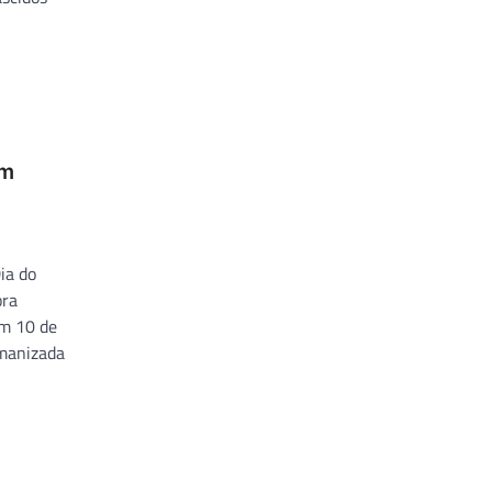
om
ia do
ora
em 10 de
manizada