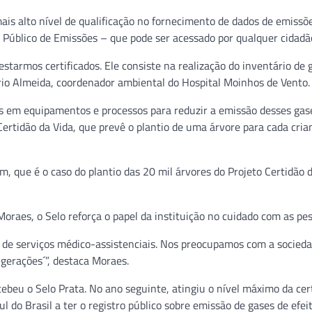
mais alto nível de qualificação no fornecimento de dados de emissõ
o Público de Emissões – que pode ser acessado por qualquer cidadã
starmos certificados. Ele consiste na realização do inventário de 
ério Almeida, coordenador ambiental do Hospital Moinhos de Vento.
nas em equipamentos e processos para reduzir a emissão desses ga
 Certidão da Vida, que prevê o plantio de uma árvore para cada cria
que é o caso do plantio das 20 mil árvores do Projeto Certidão d
oraes, o Selo reforça o papel da instituição no cuidado com as pes
 de serviços médico-assistenciais. Nos preocupamos com a socied
erações´”, destaca Moraes.
ebeu o Selo Prata. No ano seguinte, atingiu o nível máximo da cer
sul do Brasil a ter o registro público sobre emissão de gases de efei