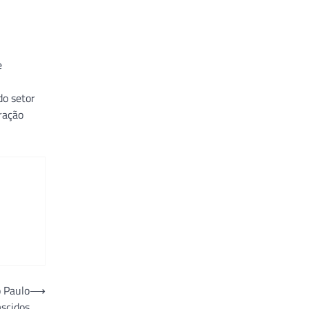
e
do setor
ração
o Paulo
⟶
ascidos