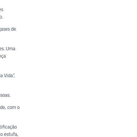
es
o.
gases de
ses. Uma
nça
a Vida”,
soas.
ade, com o
tificação
to estufa,