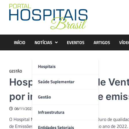
Skip
to
content
INÍCIO
NOTÍCIAS
EVENTOS
ARTIGOS
VÍDE
Hospitais
GESTÃO
Hospital Moinhos de Vent
Saúde Suplementar
por inventário sobre emis
Gestão
08/11/2023
Infraestrutura
O Hospital Moinhos de Vento recebeu o Selo Ouro de qualida
de Emissões de Gases de Efeito Estufa (GEE) no ano de 2022. 
Entidades Setoriais