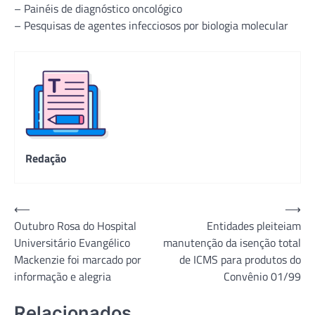
– Painéis de diagnóstico oncológico
– Pesquisas de agentes infecciosos por biologia molecular
Redação
Navegação
⟵
⟶
Outubro Rosa do Hospital
Entidades pleiteiam
de
Universitário Evangélico
manutenção da isenção total
Post
Mackenzie foi marcado por
de ICMS para produtos do
informação e alegria
Convênio 01/99
Relacionados