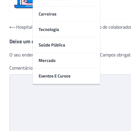
Carreiras
Navegação
⟵
Hospital Moinhos de Vento inicia vacinação de colaborado
Tecnologia
de
Deixe um comentário
Post
Saúde Pública
O seu endereço de e-mail não será publicado.
Campos obrigat
Mercado
Comentário
*
Eventos E Cursos