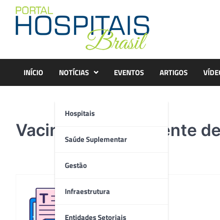
Skip
to
content
INÍCIO
NOTÍCIAS
EVENTOS
ARTIGOS
VÍDE
Hospitais
Vacinação – atendente de
Saúde Suplementar
Gestão
Infraestrutura
Redação
Entidades Setoriais