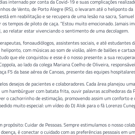
 dias internado por conta da Covid-19 e suas complicações realizad
inhos de Vento, de Porto Alegre (RS), o levaram até o heliponto da
 está em reabilitação e se recupera de uma lesão na sacra, Samuel
ar os tempos de piloto de caça. “Estou muito emocionado. Jamais i
ao relatar estar vivenciando o sentimento de uma decolagem.
erapeutas, fonoaudiólogos, assistentes sociais, e até estudantes d
heliponto, com músicas ao som de violão, além de balões e carta
tudo que ele conquistou e esse é o nosso presente: a sua recupera
Coppola, ao lado da colega Mariana Coelho de Oliveira, responsávei
a F5 da base aérea de Canoas, presente das equipes hospitalares
elos desejos de pacientes e colaboradores. Cada área planejou um
 um hambúrguer com batata frita, ouvir palavras acolhedoras da P
er o cachorrinho de estimação, promovendo assim um conforto e
pedido muito especial: um vídeo do DJ Alok para o fã Lorenzo Cune
 propósito: Cuidar de Pessoas. Sempre estimulamos o nosso cola
 doença, é conectar o cuidado com as preferências pessoais em u