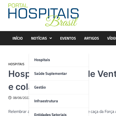
Skip
to
content
INÍCIO
NOTÍCIAS
EVENTOS
ARTIGOS
VÍDE
Hospitais
HOSPITAIS
Hospital Moinhos de Vent
Saúde Suplementar
e colaboradores
Gestão
08/06/2022
Infraestrutura
Relembrar a sensação de voar em um avião de caça da Força A
Entidades Setoriais