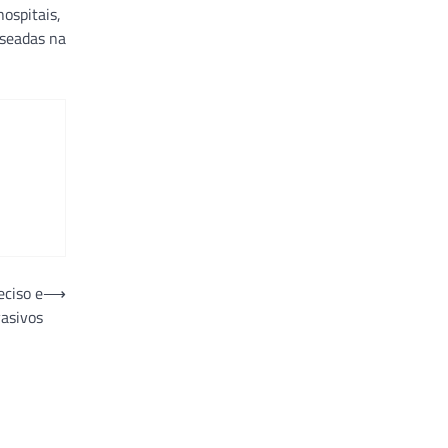
ospitais,
aseadas na
eciso e
⟶
asivos