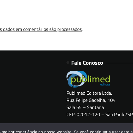
s dados em comentários são processados
.
Fale Conosco
Publimed Editora Ltda.
Rua Felipe Gadelha, 104
Sala 55 – Santana
CEP: 02012-120 – São Paulo/SP
Copyright © 2026
HOSPITAIS BRASIL
a melhor experiência no nosso website. Se você continuar a usar este s