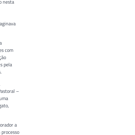
o nesta
maginava
a
zes com
ção
s pela
.
a
astoral –
 uma
gato,
borador a
m processo