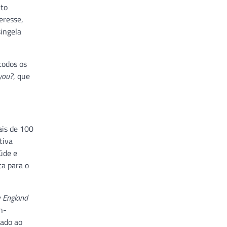
nto
eresse,
ingela
todos os
you?
, que
ais de 100
tiva
úde e
ta para o
 England
n-
dado ao