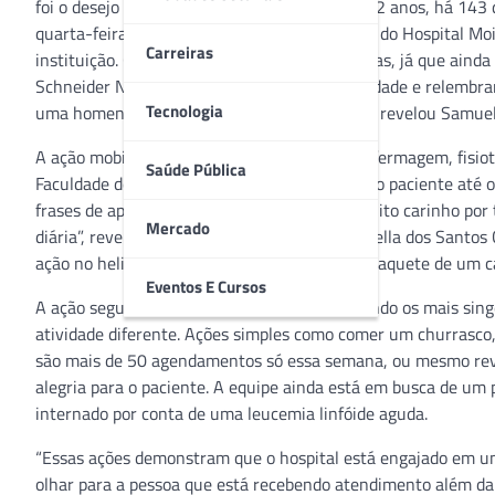
foi o desejo do piloto aposentado da FAB, de 82 anos, há 143
quarta-feira (8), quando equipes assistenciais do Hospital Mo
Carreiras
instituição. Conduzido em uma cadeira de rodas, já que ainda
Schneider Netto pôde aproveitar a vista da cidade e relembr
Tecnologia
uma homenagem tão espontânea como essa”, revelou Samuel, 
A ação mobilizou enfermeiros, técnicos de enfermagem, fisiot
Saúde Pública
Faculdade de Enfermagem. O grupo conduziu o paciente até o 
frases de apoio. “Preparamos esse dia com muito carinho por 
Mercado
diária”, revelou emocionada a enfermeira Isabella dos Santos 
ação no heliponto. Samuel ganhou até uma maquete de um caç
Eventos E Cursos
A ação segue durante toda a semana, realizando os mais sing
atividade diferente. Ações simples como comer um churrasco,
são mais de 50 agendamentos só essa semana, ou mesmo rev
alegria para o paciente. A equipe ainda está em busca de um 
internado por conta de uma leucemia linfóide aguda.
“Essas ações demonstram que o hospital está engajado em um
olhar para a pessoa que está recebendo atendimento além da