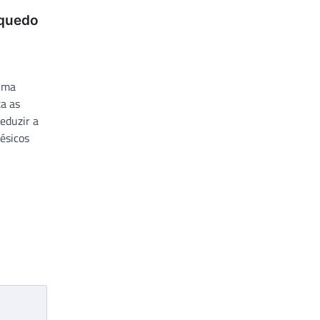
nquedo
uma
a as
eduzir a
tésicos