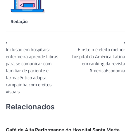
Redação
Navegação
⟵
⟶
Inclusão em hospitais:
Einstein é eleito melhor
de
enfermeira aprende Libras
hospital da América Latina
Post
para se comunicar com
em ranking da revista
familiar de paciente e
AméricaEconomía
farmacêutico adapta
campainha com efeitos
visuais
Relacionados
Café de Alta Performance do Hospital Santa Marta