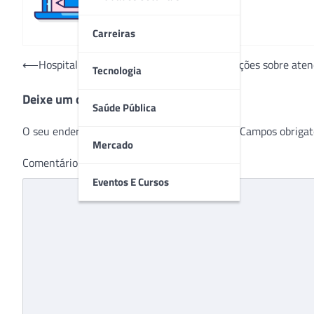
Carreiras
Navegação
⟵
Hospital Moinhos de Vento reforça orientações sobre at
Tecnologia
de
Deixe um comentário
Post
Saúde Pública
O seu endereço de e-mail não será publicado.
Campos obrigat
Mercado
Comentário
*
Eventos E Cursos