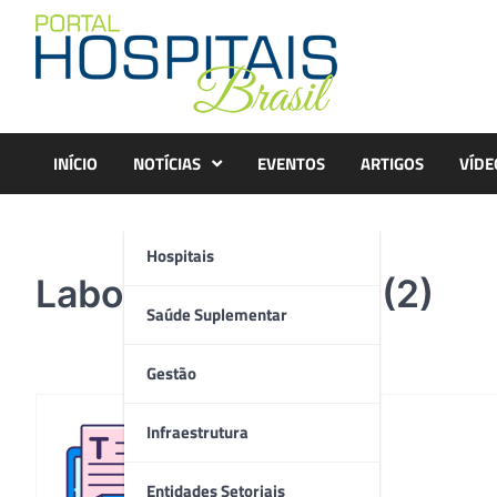
Skip
to
content
INÍCIO
NOTÍCIAS
EVENTOS
ARTIGOS
VÍDE
Hospitais
Laboratório COVID (2)
Saúde Suplementar
Gestão
Infraestrutura
Redação
Entidades Setoriais