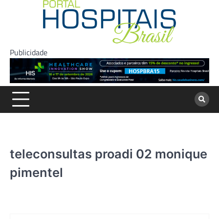
Skip
to
content
Publicidade
teleconsultas proadi 02 monique
pimentel