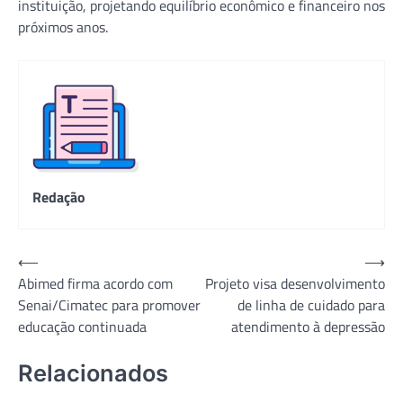
instituição, projetando equilíbrio econômico e financeiro nos
próximos anos.
Redação
Navegação
⟵
⟶
Abimed firma acordo com
Projeto visa desenvolvimento
de
Senai/Cimatec para promover
de linha de cuidado para
Post
educação continuada
atendimento à depressão
Relacionados