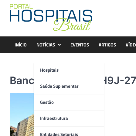
Skip
to
content
INÍCIO
NOTÍCIAS
EVENTOS
ARTIGOS
VÍDE
Hospitais
Banco de Imagem H9J-27
Saúde Suplementar
Gestão
Infraestrutura
Entidades Setoriais