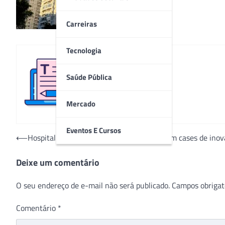
Carreiras
Tecnologia
Saúde Pública
Redação
Mercado
Eventos E Cursos
Navegação
⟵
Hospital Nove de Julho celebra 70 anos com cases de ino
de
Deixe um comentário
Post
O seu endereço de e-mail não será publicado.
Campos obrigat
Comentário
*