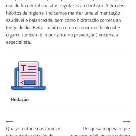
uso de fio dental e visitas regulares ao dentista. Além dos
hábitos de higiene, indicamos manter uma alimentação
saudável e balanceada, bem como hidratação correta ao
longo do dia. Evitar hábitos como o consumo de álcool e
cigarro também é importante na prevenção”, encerra a
especialista.
Redação
Navegação
⟵
⟶
Quase metade das famílias
Pesquisa mapeia o que
de
não autoriza doação de
pensam médicos que cuidam