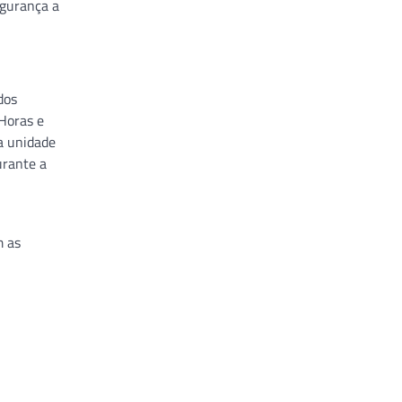
egurança a
dos
Horas e
a unidade
urante a
m as