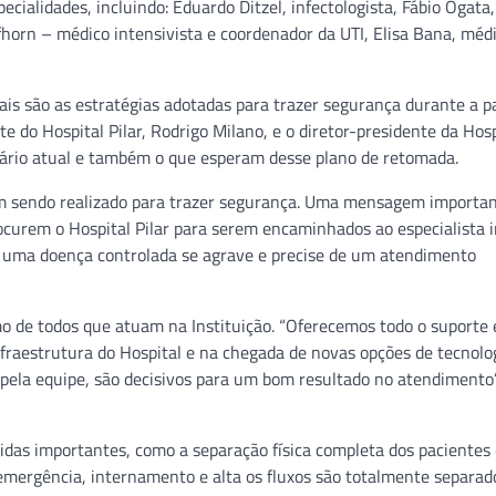
ecialidades, incluindo: Eduardo Ditzel, infectologista, Fábio Ogata,
horn – médico intensivista e coordenador da UTI, Elisa Bana, méd
quais são as estratégias adotadas para trazer segurança durante a 
 do Hospital Pilar, Rodrigo Milano, e o diretor-presidente da Hosp
nário atual e também o que esperam desse plano de retomada.
m sendo realizado para trazer segurança. Uma mensagem importan
curem o Hospital Pilar para serem encaminhados ao especialista i
e uma doença controlada se agrave e precise de um atendimento
mo de todos que atuam na Instituição. “Oferecemos todo o suporte
raestrutura do Hospital e na chegada de novas opções de tecnolog
pela equipe, são decisivos para um bom resultado no atendimento”,
idas importantes, como a separação física completa dos pacientes
emergência, internamento e alta os fluxos são totalmente separad