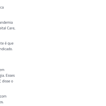
ica
pandemia
ital Care,
te é que
ndicado.
 em
ia. Esses
 disse o
 com
os.