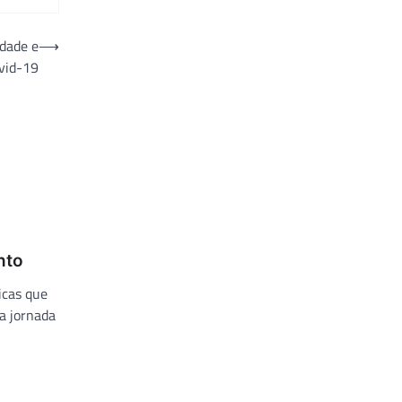
dade e
⟶
vid-19
nto
icas que
a jornada