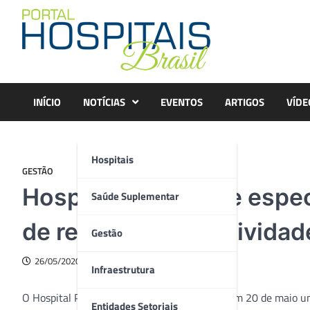
Skip
to
content
INÍCIO
NOTÍCIAS
EVENTOS
ARTIGOS
VÍDE
Hospitais
GESTÃO
Hospital Pilar reúne espec
Saúde Suplementar
de retomada das atividad
Gestão
26/05/2020
Infraestrutura
O Hospital Pilar, de Curitiba (PR), promoveu em 20 de maio 
Entidades Setoriais