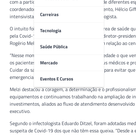
com a participação de médicos da Instituição de diferentes esp
coordenador das unidades de Pronto Atendimento, Hélcio Giff
Carreiras
intensivista e Sandra S. Watanabe, anestesiologista.
O intuito foi apresentar aos profissionais da área de saúde 
Tecnologia
pela Covid-19. Também durante o webinar, o diretor-presidente
Rogério Melzi, falaram sobre perspectivas com relação ao ce
Saúde Pública
“Nesse momento é importante mostrar à sociedade o que ve
os pacientes mantenham o vínculo com os seus médicos e pro
Mercado
Cuidar da saúde com regularidade é essencial para evitar qu
emergencial”, afirmou Milano.
Eventos E Cursos
Melzi destacou a coragem, a determinação e o profissionalis
equipamentos e continuamos trabalhando na ampliação de inf
investimentos, aliados ao fluxo de atendimento desenvolvido 
executivo.
Segundo o infectologista Eduardo Ditzel, foram adotadas med
suspeita de Covid-19 dos que não têm essa queixa. “Desde a 