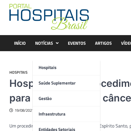
Skip
to
content
INÍCIO
NOTÍCIAS
EVENTOS
ARTIGOS
VÍDE
Hospitais
HOSPITAIS
Hospital realiza procedim
Saúde Suplementar
para tratamento de cânce
Gestão
19/08/2021
Infraestrutura
Um procedimento ainda inédito no Estado do Espírito Santo, 
Entidades Setoriais