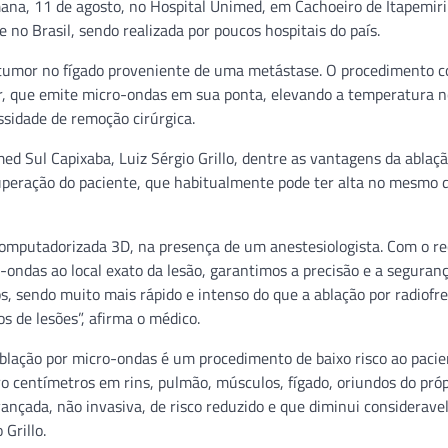
mana, 11 de agosto, no Hospital Unimed, em Cachoeiro de Itapemir
no Brasil, sendo realizada por poucos hospitais do país.
m tumor no fígado proveniente de uma metástase. O procedimento c
r, que emite micro-ondas em sua ponta, elevando a temperatura no
ssidade de remoção cirúrgica.
ed Sul Capixaba, Luiz Sérgio Grillo, dentre as vantagens da ablaçã
uperação do paciente, que habitualmente pode ter alta no mesmo d
computadorizada 3D, na presença de um anestesiologista. Com o re
ndas ao local exato da lesão, garantimos a precisão e a seguran
s, sendo muito mais rápido e intenso do que a ablação por radiofr
 de lesões”, afirma o médico.
ablação por micro-ondas é um procedimento de baixo risco ao pacie
o centímetros em rins, pulmão, músculos, fígado, oriundos do próp
nçada, não invasiva, de risco reduzido e que diminui considerav
Grillo.