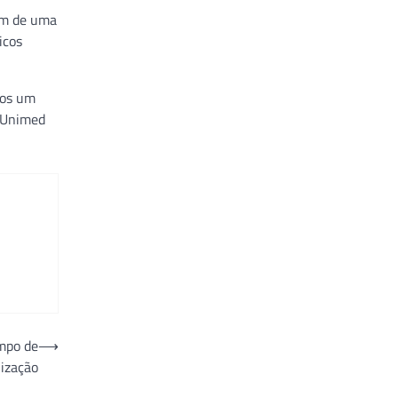
õem de uma
icos
mos um
s Unimed
empo de
⟶
lização