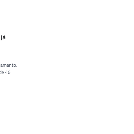
 já
o
atamento,
de 46