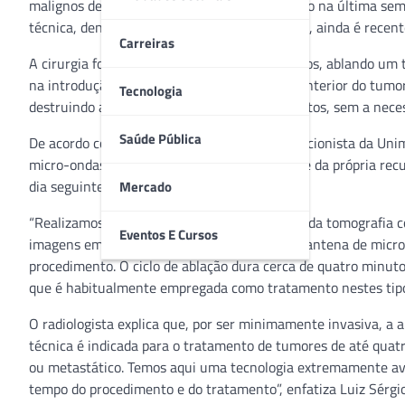
malignos de dimensões reduzidas, foi realizado na última se
técnica, denominada ablação por micro-ondas, ainda é recente 
Carreiras
A cirurgia foi feita em uma paciente de 64 anos, ablando u
na introdução de uma agulha por punção no interior do tumo
Tecnologia
destruindo a lesão pelo calor em poucos minutos, sem a nece
Saúde Pública
De acordo com o médico radiologista intervencionista da Unim
micro-ondas está a rapidez do procedimento e da própria rec
dia seguinte.
Mercado
“Realizamos este procedimento com o auxílio da tomografia 
Eventos E Cursos
imagens em três dimensões para guiarmos a antena de micro-o
procedimento. O ciclo de ablação dura cerca de quatro minuto
que é habitualmente empregada como tratamento nestes tipos
O radiologista explica que, por ser minimamente invasiva, a 
técnica é indicada para o tratamento de tumores de até quatr
ou metastático. Temos aqui uma tecnologia extremamente ava
tempo do procedimento e do tratamento”, enfatiza Luiz Sérgio 