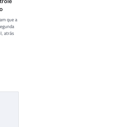
trole
o
tam que a
segunda
, atrás