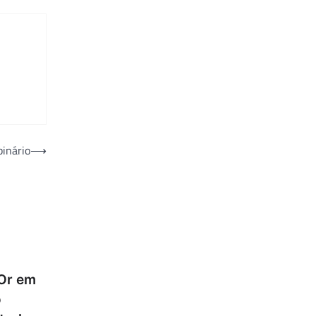
binário
⟶
’Or em
o