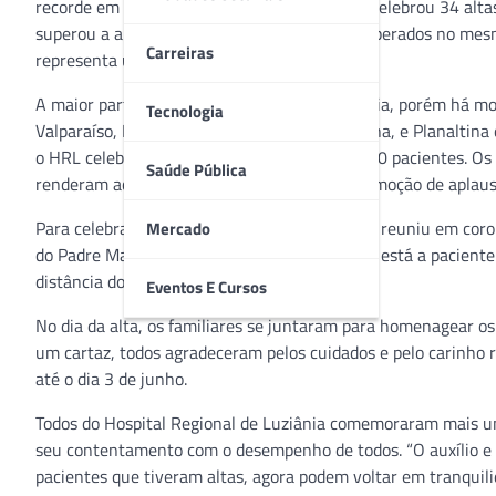
recorde em sua história. A unidade de saúde celebrou 34 alta
superou a antiga marca de 30 pacientes recuperados no mes
Carreiras
representa uma média de 8,5 altas por dia.
A maior parte dos pacientes reside em Luziânia, porém há mo
Tecnologia
Valparaíso, Posse, Alvorada do Norte, Cristalina, e Planalti
o HRL celebrou a recuperação de mais de 1200 pacientes. Os 
Saúde Pública
renderam ao hospital prêmios, homenagens, moção de aplaus
Para celebrar as altas, a equipe do hospital se reuniu em coro
Mercado
do Padre Marcelo Rossi. Entre os recuperados está a paciente 
distância do Hospital.
Eventos E Cursos
No dia da alta, os familiares se juntaram para homenagear os
um cartaz, todos agradeceram pelos cuidados e pelo carinho r
até o dia 3 de junho.
Todos do Hospital Regional de Luziânia comemoraram mais um
seu contentamento com o desempenho de todos. “O auxílio e 
pacientes que tiveram altas, agora podem voltar em tranquili