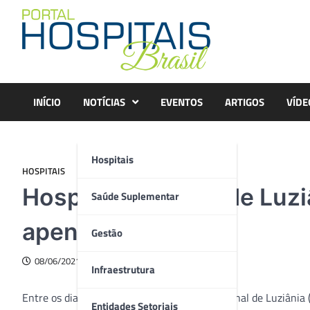
Skip
to
content
INÍCIO
NOTÍCIAS
EVENTOS
ARTIGOS
VÍDE
Hospitais
HOSPITAIS
Hospital Regional de Luz
Saúde Suplementar
apenas 4 dias
Gestão
08/06/2021
Infraestrutura
Entre os dias 3 e 6 de junho, o Hospital Regional de Luziâni
Entidades Setoriais