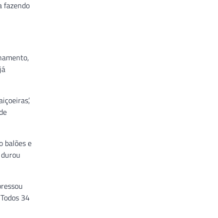
a fazendo
onamento,
já
içoeiras’,
 de
o balões e
e durou
pressou
 Todos 34