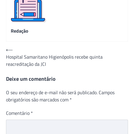
Redação
Navegação
⟵
Hospital Samaritano Higienópolis recebe quinta
de
reacreditação da JCI
Post
Deixe um comentário
O seu endereço de e-mail não será publicado.
Campos
obrigatórios são marcados com
*
Comentário
*