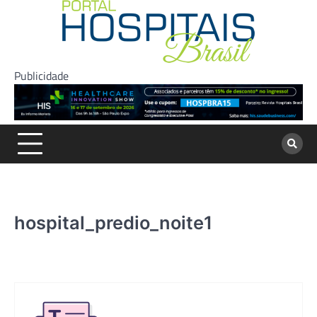
Skip
to
content
Publicidade
hospital_predio_noite1