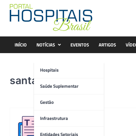
Skip
to
content
INÍCIO
NOTÍCIAS
EVENTOS
ARTIGOS
VÍDE
Hospitais
santa_catarina
Saúde Suplementar
Gestão
Infraestrutura
Redação
Entidades Setoriais