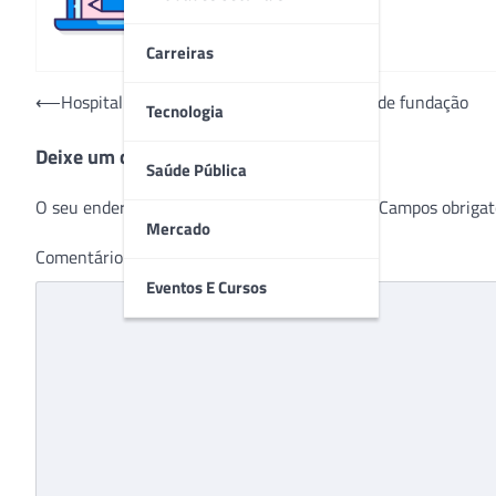
Carreiras
Navegação
⟵
Hospital Santa Catarina celebra 112 anos de fundação
Tecnologia
de
Deixe um comentário
Post
Saúde Pública
O seu endereço de e-mail não será publicado.
Campos obrigat
Mercado
Comentário
*
Eventos E Cursos