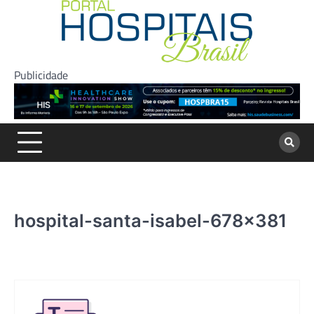
Skip
to
content
Publicidade
hospital-santa-isabel-678×381