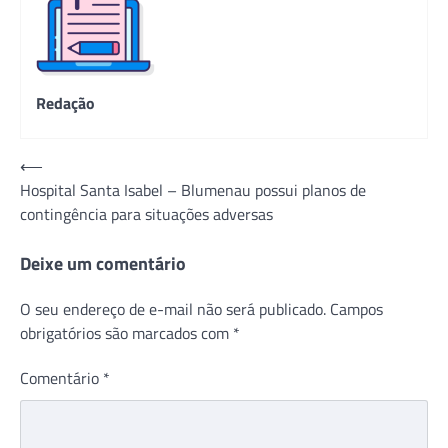
Redação
Navegação
⟵
Hospital Santa Isabel – Blumenau possui planos de
de
contingência para situações adversas
Post
Deixe um comentário
O seu endereço de e-mail não será publicado.
Campos
obrigatórios são marcados com
*
Comentário
*