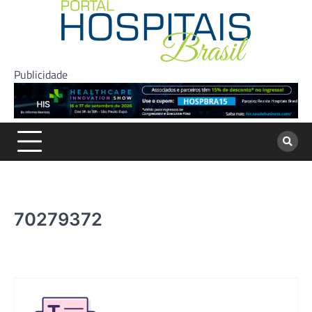
Skip
to
content
Publicidade
70279372