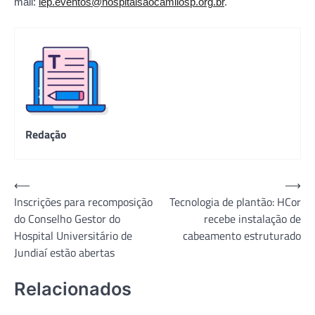
mail:
iep.eventos@hospitalsaocamilosp.org.br
.
Redação
Navegação
⟵
⟶
Inscrições para recomposição
Tecnologia de plantão: HCor
de
do Conselho Gestor do
recebe instalação de
Post
Hospital Universitário de
cabeamento estruturado
Jundiaí estão abertas
Relacionados