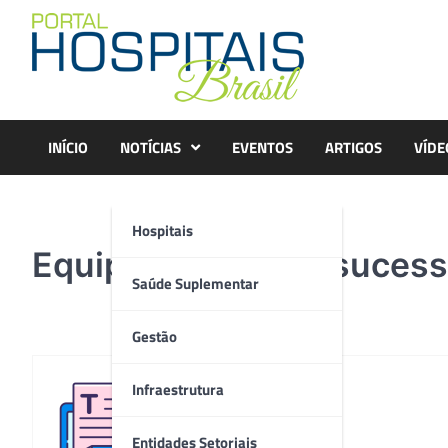
Skip
to
content
INÍCIO
NOTÍCIAS
EVENTOS
ARTIGOS
VÍDE
Hospitais
Equipes celebram sucesso
Saúde Suplementar
Gestão
Infraestrutura
Redação
Entidades Setoriais