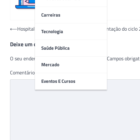
Carreiras
Navegação
⟵
Hospital São Vicente conclui fase de implantação do ciclo
Tecnologia
de
Deixe um comentário
Post
Saúde Pública
O seu endereço de e-mail não será publicado.
Campos obrigat
Mercado
Comentário
*
Eventos E Cursos