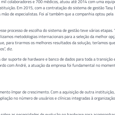
3,6 mil colaboradores e 700 médicos, atuou até 2014 com uma equip
stituição. Em 2015, com a contratação do sistema de gestão Tasy
na mão de especialistas. Foi aí também que a companhia optou pela
se processo de escolha do sistema de gestão teve várias etapas. “
izamos metodologias internacionais para a seleção da melhor opç
ue, para tirarmos os melhores resultados da solução, teríamos qu
s”, diz.
ra dar suporte de hardware e banco de dados para toda a transição 
 acordo com André, a atuação da empresa foi fundamental no momen
ento ímpar de crescimento. Com a aquisição de outra instituição
liação no número de usuários e clínicas integradas à organização
 sobre as necessidades de evolução no hardware para acompanhar