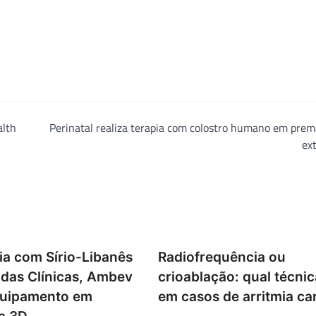
alth
Perinatal realiza terapia com colostro humano em pre
ex
ia com Sírio-Libanês
Radiofrequência ou
 das Clínicas, Ambev
crioablação: qual técnic
quipamento em
em casos de arritmia ca