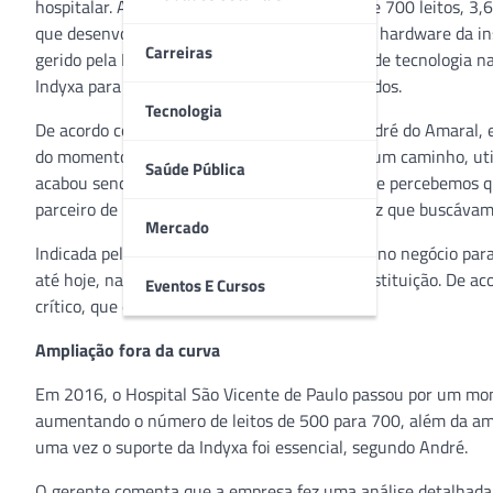
hospitalar. A casa, que hoje conta com mais de 700 leitos, 
que desenvolvia o software e dava suporte ao hardware da in
Carreiras
gerido pela Phillips, concentrou as operações de tecnologia 
Indyxa para o outsourcing do seu banco de dados.
Tecnologia
De acordo com o gerente de CPD do HSVP, André do Amaral, es
do momento que entendemos que esse seria um caminho, util
Saúde Pública
acabou sendo o Tasy EMR. E foi a partir daí que percebemos q
parceiro de infraestrutura à altura da robustez que buscávamo
Mercado
Indicada pela própria Phillips, a Indyxa entrou no negócio pa
até hoje, na gestão dos bancos de dados da instituição. De
Eventos E Cursos
crítico, que é a virada de sistema.
Ampliação fora da curva
Em 2016, o Hospital São Vicente de Paulo passou por um mom
aumentando o número de leitos de 500 para 700, além da amp
uma vez o suporte da Indyxa foi essencial, segundo André.
O gerente comenta que a empresa fez uma análise detalhada