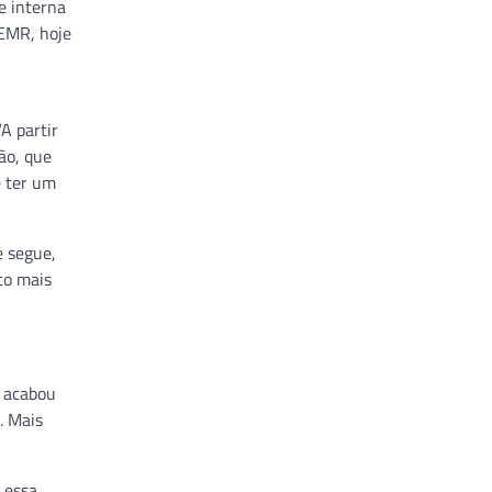
e interna
 EMR, hoje
A partir
ão, que
e ter um
e segue,
to mais
, acabou
. Mais
 essa