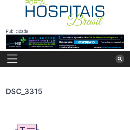
Skip
to
content
Publicidade
DSC_3315