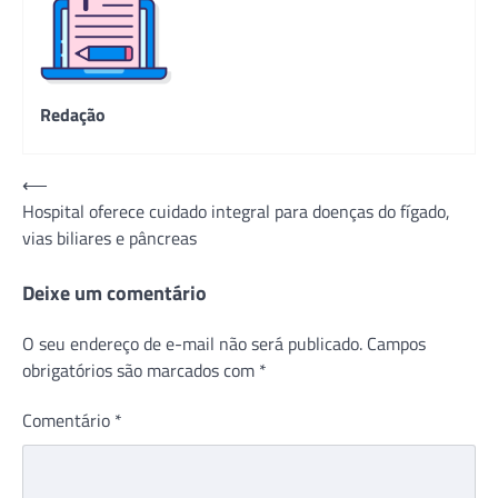
Redação
Navegação
⟵
Hospital oferece cuidado integral para doenças do fígado,
de
vias biliares e pâncreas
Post
Deixe um comentário
O seu endereço de e-mail não será publicado.
Campos
obrigatórios são marcados com
*
Comentário
*