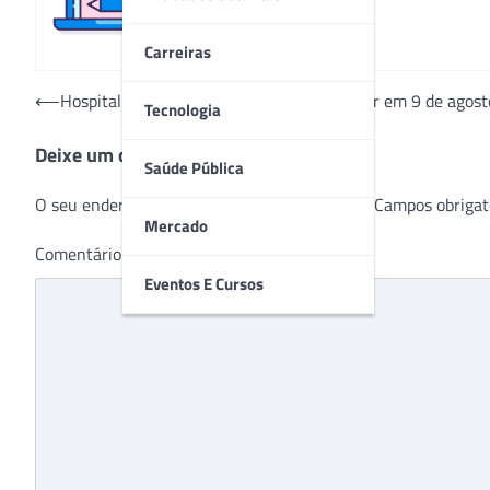
Carreiras
Navegação
⟵
Hospital São Vicente de Paulo realiza bazar em 9 de agost
Tecnologia
de
Deixe um comentário
Post
Saúde Pública
O seu endereço de e-mail não será publicado.
Campos obrigat
Mercado
Comentário
*
Eventos E Cursos