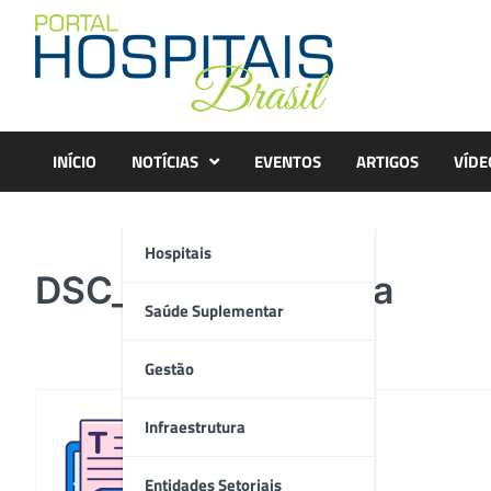
Skip
to
content
INÍCIO
NOTÍCIAS
EVENTOS
ARTIGOS
VÍDE
Hospitais
DSC_3594 – Editada
Saúde Suplementar
Gestão
Infraestrutura
Redação
Entidades Setoriais