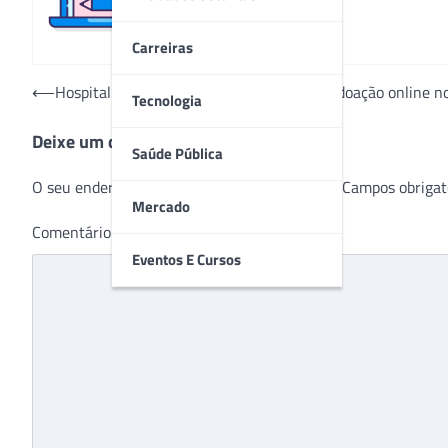
Carreiras
Navegação
⟵
Hospital São Vicente implanta “botão” de doação online no 
Tecnologia
de
Deixe um comentário
Post
Saúde Pública
O seu endereço de e-mail não será publicado.
Campos obrigat
Mercado
Comentário
*
Eventos E Cursos