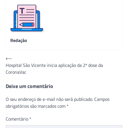
Redação
Navegação
⟵
Hospital São Vicente inicia aplicação da 2ª dose da
de
CoronaVac
Post
Deixe um comentário
O seu endereço de e-mail não será publicado.
Campos
obrigatórios são marcados com
*
Comentário
*