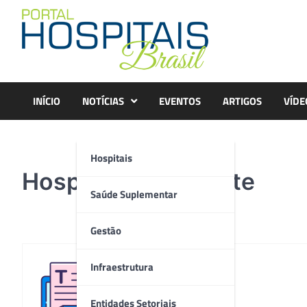
Skip
to
content
INÍCIO
NOTÍCIAS
EVENTOS
ARTIGOS
VÍDE
Hospitais
Hospital São Vicente
Saúde Suplementar
Gestão
Infraestrutura
Redação
Entidades Setoriais