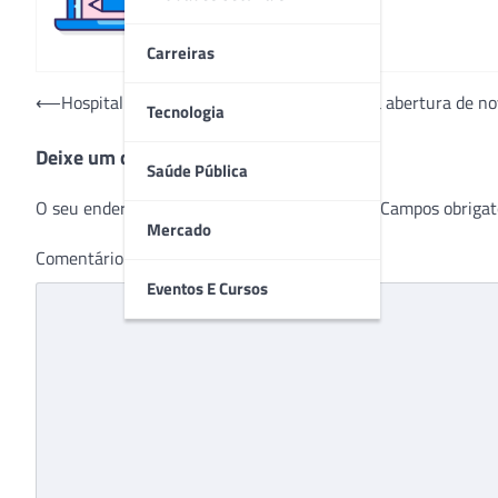
Carreiras
Navegação
⟵
Hospital São Vicente lança campanha para abertura de nov
Tecnologia
de
Deixe um comentário
Post
Saúde Pública
O seu endereço de e-mail não será publicado.
Campos obrigat
Mercado
Comentário
*
Eventos E Cursos