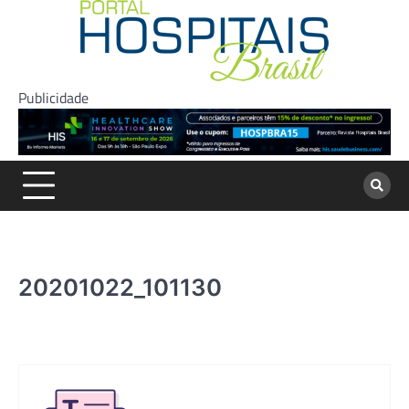
Skip
to
content
Publicidade
20201022_101130