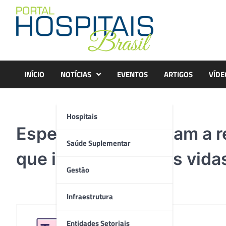
Skip
to
content
INÍCIO
NOTÍCIAS
EVENTOS
ARTIGOS
VÍDE
Hospitais
Especialistas realizam a 
Saúde Suplementar
que irá salvar outras vida
Gestão
Infraestrutura
Entidades Setoriais