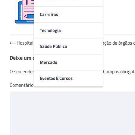
Redação
Carreiras
Tecnologia
Navegação
⟵
Hospital São Vicente realiza primeira captação de órgãos 
Saúde Pública
de
Deixe um comentário
Post
Mercado
O seu endereço de e-mail não será publicado.
Campos obrigat
Eventos E Cursos
Comentário
*