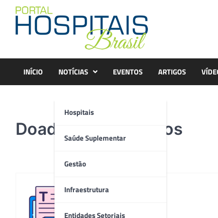
Skip
to
content
INÍCIO
NOTÍCIAS
EVENTOS
ARTIGOS
VÍDE
Hospitais
Doador tinha 61 anos
Saúde Suplementar
Gestão
Infraestrutura
Redação
Entidades Setoriais