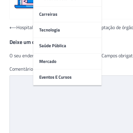
Carreiras
Navegação
⟵
Hospital São Vicente realizou mais uma captação de órgão
Tecnologia
de
Deixe um comentário
Post
Saúde Pública
O seu endereço de e-mail não será publicado.
Campos obrigat
Mercado
Comentário
*
Eventos E Cursos