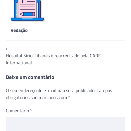
Redação
Navegação
⟵
Hospital Sírio-Libanês é reacreditado pela CARF
de
International
Post
Deixe um comentário
O seu endereço de e-mail não será publicado.
Campos
obrigatórios são marcados com
*
Comentário
*