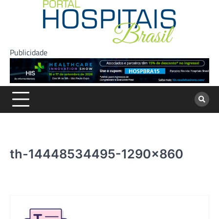
Skip
to
content
Publicidade
th-14448534495-1290×860