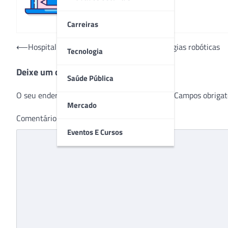
Carreiras
Navegação
⟵
Hospital UMC atinge a marca de 100 cirurgias robóticas
Tecnologia
de
Deixe um comentário
Post
Saúde Pública
O seu endereço de e-mail não será publicado.
Campos obrigat
Mercado
Comentário
*
Eventos E Cursos