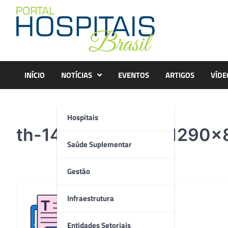
Skip
to
content
INÍCIO
NOTÍCIAS
EVENTOS
ARTIGOS
VÍDE
Hospitais
th-14448534495-1290×
Saúde Suplementar
Gestão
Infraestrutura
Redação
Entidades Setoriais