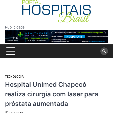
Skip
to
content
Publicidade
TECNOLOGIA
Hospital Unimed Chapecó
realiza cirurgia com laser para
próstata aumentada
08/04/2022