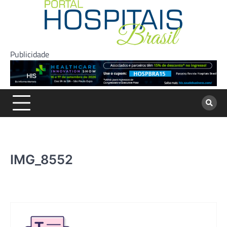
Skip
to
content
Publicidade
IMG_8552