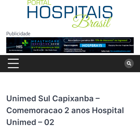
Skip
to
content
Publicidade
Unimed Sul Capixanba –
Comemoracao 2 anos Hospital
Unimed – 02