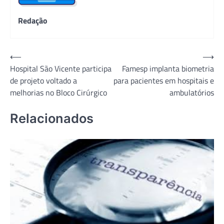
Redação
Navegação
⟵
⟶
Hospital São Vicente participa
Famesp implanta biometria
de
de projeto voltado a
para pacientes em hospitais e
Post
melhorias no Bloco Cirúrgico
ambulatórios
Relacionados