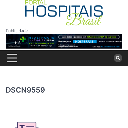
Skip
to
content
Publicidade
DSCN9559