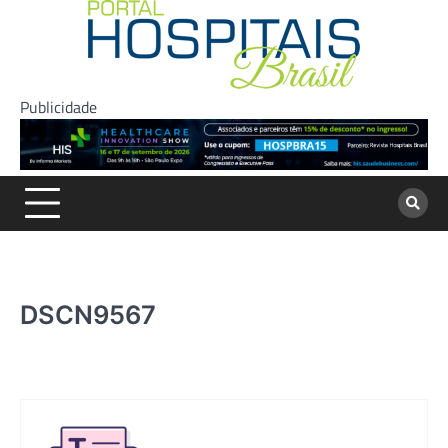
Skip
to
content
Publicidade
DSCN9567